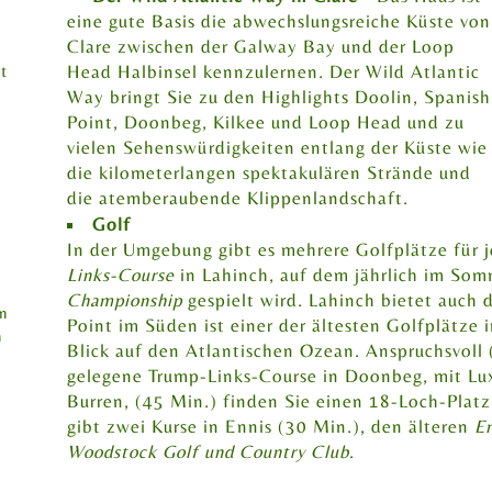
eine gute Basis die abwechslungsreiche Küste von
Clare zwischen der Galway Bay und der Loop
t
Head Halbinsel kennzulernen. Der Wild Atlantic
Way bringt Sie zu den Highlights Doolin, Spanish
Point, Doonbeg, Kilkee und Loop Head und zu
vielen Sehenswürdigkeiten entlang der Küste wie
die kilometerlangen spektakulären Strände und
die atemberaubende Klippenlandschaft.
Golf
In der Umgebung gibt es mehrere Golfplätze für 
Links-Course
in Lahinch, auf dem jährlich im So
Championship
gespielt wird. Lahinch bietet auch
en
Point im Süden ist einer der ältesten Golfplätze i
n
Blick auf den Atlantischen Ozean. Anspruchsvoll (u
gelegene Trump-Links-Course in Doonbeg, mit Luxu
Burren, (45 Min.) finden Sie einen 18-Loch-Platz
gibt zwei Kurse in Ennis (30 Min.), den älteren
En
Woodstock Golf und Country Club
.