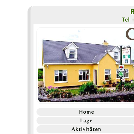
B
Tel 
C
Home
Lage
Aktivitäten