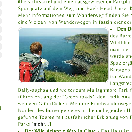
übersichtstafel und einen ausgewiesenen Parkpla
Sportplatz auf dem Weg zum Hag's Head. Unser K
Mehr Informationen zum Wanderweg finden Sie a
eine Vielzahl von Wanderwegen in faszinierende
Den B
des Burre
Wildblume
man hier
würde un
Spaziergä
i
Karstgeb
für Wande
Langstre
Ballyvaughan und weiter zum Mullaghmore Park 
führen entlang der "Green roads", den tradition
wenigen Grünflächen. Mehrere Rundwanderwege 
d
Norden des Burrengebietes in die umliegenden H
geführte Touren mit ausführlicher Erklärung von 
Parks [
mehr
...]
Der Wild Atlantic Way in Clare
- Das Haus ist