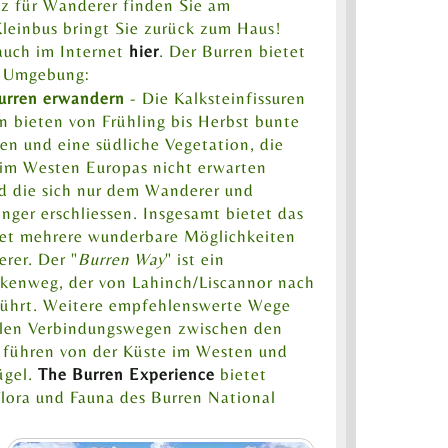
tz für Wanderer finden Sie am
leinbus bringt Sie zurück zum Haus!
uch im Internet
hier
. Der Burren bietet
r Umgebung:
urren erwandern
- Die Kalksteinfissuren
n bieten von Frühling bis Herbst bunte
n und eine südliche Vegetation, die
 im Westen Europas nicht erwarten
d die sich nur dem Wanderer und
nger erschliessen. Insgesamt bietet das
iet mehrere wunderbare Möglichkeiten
rer. Der "
Burren Way
" ist ein
ckenweg, der von Lahinch/Liscannor nach
führt. Weitere empfehlenswerte Wege
allen Verbindungswegen zwischen den
führen von der Küste im Westen und
ügel.
The Burren Experience
bietet
Flora und Fauna des Burren National