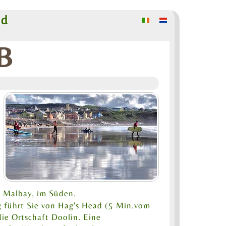
nd
&B
n
n Malbay, im Süden.
 führt Sie von Hag's Head (5 Min.vom
die Ortschaft Doolin. Eine